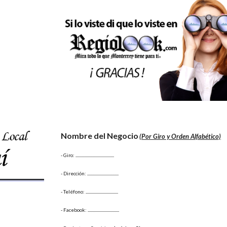
Nombre del Negocio
(Por Giro y Orden Alfabético)
- Giro:
 ......................................
- Dirección: 
...............................
- Teléfono: 
................................
- Facebook: 
...............................