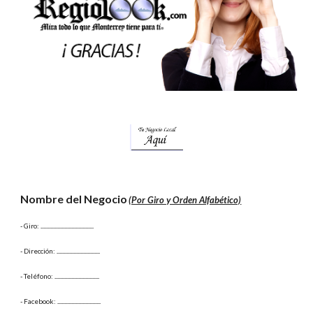
Nombre del Negocio
(Por Giro y Orden Alfabético)
- Giro:
 ......................................
- Dirección: 
...............................
- Teléfono: 
................................
- Facebook: 
...............................