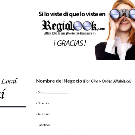
Nombre del Negocio
(Por Giro y Orden Alfabético)
- Giro:
 ......................................
- Dirección: 
...............................
- Teléfono: 
................................
- Facebook: 
...............................