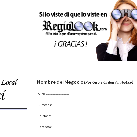
Nombre del Negocio
(Por Giro y Orden Alfabético)
- Giro:
 ......................................
- Dirección: 
...............................
- Teléfono: 
................................
- Facebook: 
...............................