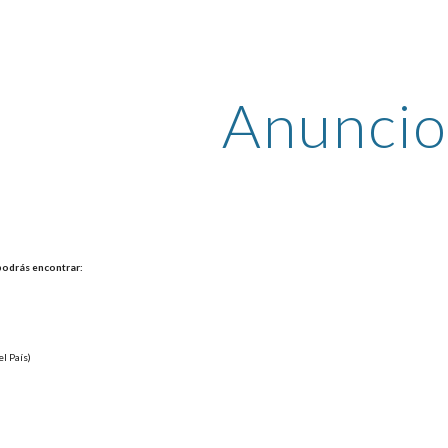
ip to main content
Skip to navigat
Anuncio
podrás encontrar:
el País)