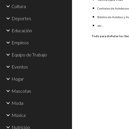
Cultura
Centrales de Autobuses
Boletos de Autobus y Av
Deportes
etc ...
Educación
Todo para disfrutar tus Va
Empleos
Equipo de Trabajo
Eventos
Hogar
Mascotas
Moda
Música
Nutrición