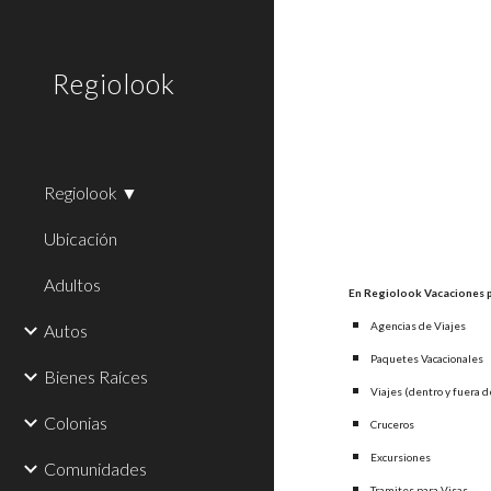
Sk
Regiolook
Regiolook ▼
Ubicación
Adultos
En Regiolook Vacaciones 
Agencias de Viajes
Autos
Paquetes Vacacionales
Bienes Raíces
Viajes (dentro y fuera d
Colonias
Cruceros
Excursiones
Comunidades
Tramites para Visas