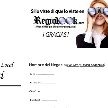
Nombre del Negocio
(Por Giro y Orden Alfabético)
- Giro:
 ......................................
- Dirección: 
...............................
- Teléfono: 
................................
- Facebook: 
...............................