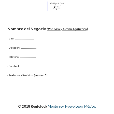
Nombre del Negocio
(Por Giro y Orden Alfabético)
- Giro:
 ......................................
- Dirección: 
...............................
- Teléfono: 
................................
- Facebook: 
...............................
- Productos y Servicios: 
(máximo 5)
© 2018 Regiolook
Monterrey, Nuevo León, México.